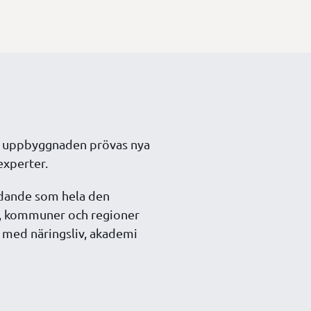
der uppbyggnaden prövas nya
experter.
judande som hela den
er, kommuner och regioner
 med näringsliv, akademi