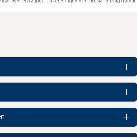
mnar över en rapport till regeringen och föreslår en väg framå
d?