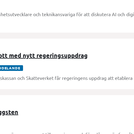
etsutvecklare och teknikansvariga för att diskutera AI och digi
ott med nytt regeringsuppdrag
DDELANDE
skassan och Skatteverket får regeringens uppdrag att etablera 
ggsten