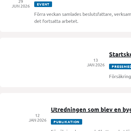
29
EVENT
JUN 2026
Förra veckan samlades beslutsfattare, verksamh
det fortsatta arbetet.
Startsk
13
JAN 2026
PRESSME
Försäkring
Utredningen som blev en by
12
JAN 2026
PUBLIKATION