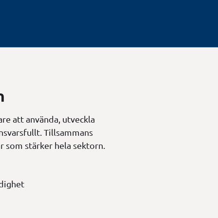
n
e att använda, utveckla
ansvarsfullt. Tillsammans
ar som stärker hela sektorn.
ndighet