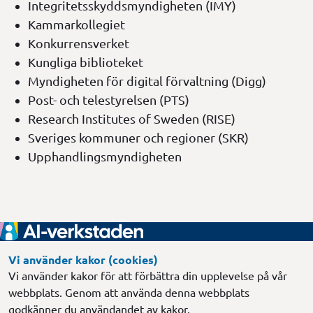
Integritetsskyddsmyndigheten (IMY)
Kammarkollegiet
Konkurrensverket
Kungliga biblioteket
Myndigheten för digital förvaltning (Digg)
Post- och telestyrelsen (PTS)
Research Institutes of Sweden (RISE)
Sveriges kommuner och regioner (SKR)
Upphandlingsmyndigheten
Sidfot
Vi använder kakor (cookies)
Gemensamt regeringsuppdrag
Vi använder kakor för att förbättra din upplevelse på vår
Länk till annan webbplats, öppnas i
Försäkringskassan
webbplats. Genom att använda denna webbplats
godkänner du användandet av kakor.
Länk till annan webbplats, öppnas i nytt 