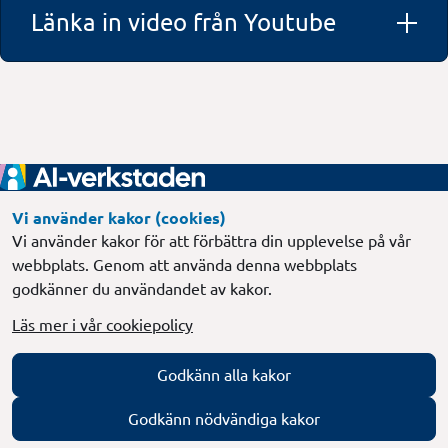
Länka in video från Youtube
Sidfot
Gemensamt regeringsuppdrag
Vi använder kakor (cookies)
Vi använder kakor för att förbättra din upplevelse på vår
Länk till annan webbplats, öppnas i
Försäkringskassan
webbplats. Genom att använda denna webbplats
godkänner du användandet av kakor.
Länk till annan webbplats, öppnas i nytt 
Skatteverket
Läs mer i vår cookiepolicy
Länk till annan webbplats, öppnas i 
Regeringskansliet
Följ med
Godkänn alla kakor
Prenumerera
Godkänn nödvändiga kakor
Behandling av personuppgifter
English